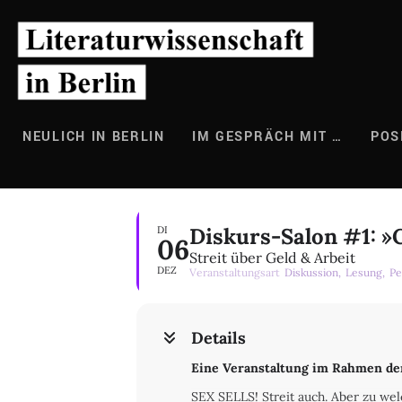
Zum
Inhalt
springen
NEULICH IN BERLIN
IM GESPRÄCH MIT …
POS
Diskurs-Salon #1: »C
DI
06
Streit über Geld & Arbeit
DEZ
Veranstaltungsart
Diskussion,
Lesung,
Pe
Details
Eine Veranstaltung im Rahmen de
SEX SELLS! Streit auch. Aber zu we