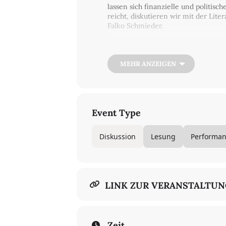
lassen sich finanzielle und politis
reicht, diskutieren wir mit der Lite
Falko Schmieder.
Im zweiten Teil des Abends steht mi
passiert wenn Künstler:innen ihre K
gesellschaftliche, politische und wi
MEHR ANZEIGEN
Eine Kooperation zwischen dem
Mu
Nachbarschaften in der Berliner Ge
Event Type
Diskussion
Lesung
Performa
LINK ZUR VERANSTALTU
Zeit