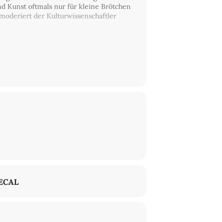
und Kunst oftmals nur für kleine Brötchen
s moderiert der Kulturwissenschaftler
haftliche Kontroverse im Mittelpunkt: Was
ve ist eindeutig: Sie performen für die
em Projekt
Stadt, Land, Kiez.
ECAL