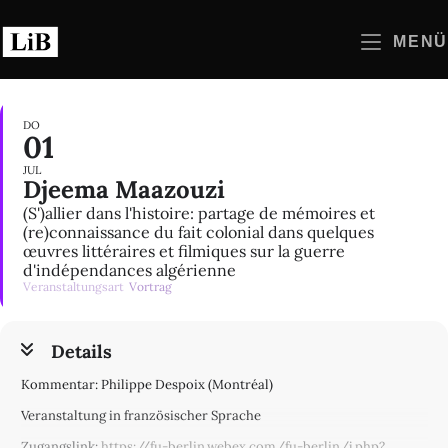
Zum
Inhalt
MENÜ
springen
DO
01
JUL
Djeema Maazouzi
(S')allier dans l'histoire: partage de mémoires et
(re)connaissance du fait colonial dans quelques
œuvres littéraires et filmiques sur la guerre
d'indépendances algérienne
Veranstaltungsart
Vortrag
Details
Kommentar: Philippe Despoix (Montréal)
Veranstaltung in französischer Sprache
Zugangslink:
https://fu-berlin.webex.com/fu-berlin/j.php?