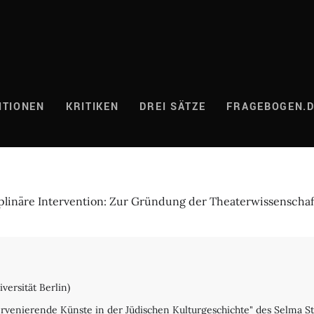
ITIONEN
KRITIKEN
DREI SÄTZE
FRAGEBOGEN.
disziplinäre Intervention: Zur Gründung der Theaterwissensc
versität Berlin)
venierende Künste in der Jüdischen Kulturgeschichte" des Selma St