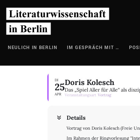
Zum
Inhalt
springen
NEULICH IN BERLIN
IM GESPRÄCH MIT …
POS
Doris Kolesch
DI
25
Das „Spiel Aller für Alle“ als 
APR
Veranstaltungsart
Vortrag
Details
Vortrag von Doris Kolesch (Freie Uni
Im Rahmen der Ringvorlesung "Inter