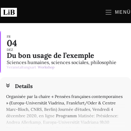
Zum
Inhalt
MENÜ
springen
FR
04
DEZ
Du bon usage de l’exemple
Sciences humaines, sciences sociales, philosophie
Veranstaltungsart
Workshop
Details
Organisée par la chaire « Pensées françaises contemporaines
» (Europa-Universität Viadrina, Frankfurt/Oder & Centre
Marc-Bloch, CNRS, Berlin) Journée d’études, Vendredi 4
décembre 2020, en ligne
Programm
Matinée: Présidence:
Andrea Allerkamp, Europa-Universität Viadriana 9h30
Etienne Jollet, Université Paris I Panthéon Sorbonne: