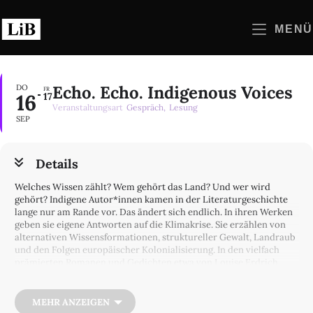
Zum
Inhalt
MENÜ
springen
Echo. Echo. Indigenous Voices
DO
FR
16
17
Veranstaltungsart
Gespräch,
Lesung
SEP
Details
Welches Wissen zählt? Wem gehört das Land? Und wer wird
gehört? Indigene Autor*innen kamen in der Literaturgeschichte
lange nur am Rande vor. Das ändert sich endlich. In ihren Werken
geben sie eigene Antworten auf die Klimakrise. Sie erzählen von
alternativen Wissensformationen, struktureller Gewalt, Landraub
und den Folgen europäischer Kolonialisierung. In den vielfach
prämierten Romanen und Gedichten etwa von Louise Erdrich,
Billy-Ray Belcourt und Natalie Diaz zeigt sich, das »indigenous
literature« nur noch selten rein lokal verwurzelt ist. Als Teil
globaler Literatur überschreitet sie sprachliche Grenzen; sie
MEHR ANZEIGEN
verknüpft verschiedene Textformen und durchmisst einen