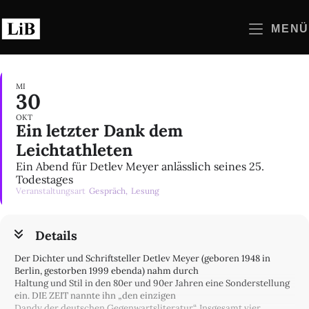
Zum
Inhalt
MENÜ
springen
MI
30
OKT
Ein letzter Dank dem
Leichtathleten
Ein Abend für Detlev Meyer anlässlich seines 25.
Todestages
Veranstaltungsart
Gespräch,
Lesung
Details
Der Dichter und Schriftsteller Detlev Meyer (geboren 1948 in
Berlin, gestorben 1999 ebenda) nahm durch
Haltung und Stil in den 80er und 90er Jahren eine Sonderstellung
ein. DIE ZEIT nannte ihn „den einzigen
Dandy der deutschen Gegenwartsliteratur“. Insgesamt vier