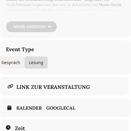
Gedichtbände liegen von ihm vor, er debütierte mit
Heute Nacht
im Dschungel. 50 Gedichte.
(Oberbaumverlag 1981). Sein letzter
Band,
Stern in Sicht
(MännerschwarmSkript-Verlag), erschien ein
Jahr vor seinem Tod. Meyers Werk ist formbewusst und ironisch,
das gilt insbesondere auch für seine Romantrilogie
Biographie der
MEHR ANZEIGEN
Bestürzung
(Verlag Eremiten-Presse), durch die er in der zweiten
Hälfte der 89er Jahre größere Bekanntheit erlangte. Er war einer
der wenigen deutschen Schriftsteller, der offen homosexuell lebte,
einer der wenigen auch, der sich schon früh künstlerisch mit dem
Event Type
Thema AIDS und den Folgen auseinandersetzte. Mit großer
Kunstfertigkeit setzt er der Banalität und dem Schrecken unserer
Gespräch
Lesung
Existenz eine heitere Gelassenheit entgegen. Anders gesagt: Er
vermochte es, mit Leichtigkeit ernst zu sein. Ein Auswahlband
seiner Gedichte, Korrekte Anmache. Liebesgedichte.
(MännerschwarmSkript-Verlag 2004), und der
Kindheitsroman Das Sonnenkind (Aufbau Verlag 2001) erschienen
LINK ZUR VERANSTALTUNG
postum.
Mit Ton- und (nicht jugendfreien) Filmdokumenten
Mit Matthias Frings | Tilman Krause | Christoph Klimke | Stephan
KALENDER
GOOGLECAL
Lohse | Axel Schock | Gustav Peter Wöhler | Dieter Kremer
(Gesang) und Torsten Silberbach (Gitarre)
Moderation: Holger Wicht
Zeit