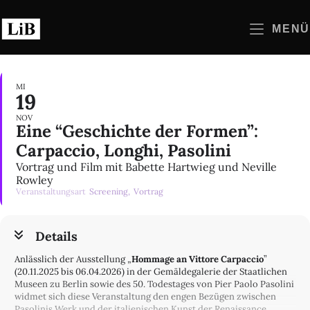
Zum
Inhalt
MENÜ
springen
MI
19
NOV
Eine “Geschichte der Formen”:
Carpaccio, Longhi, Pasolini
Vortrag und Film mit Babette Hartwieg und Neville
Rowley
Veranstaltungsart
Screening,
Vortrag
Details
Anlässlich der Ausstellung „
Hommage an Vittore Carpaccio
”
(20.11.2025 bis 06.04.2026) in der Gemäldegalerie der Staatlichen
Museen zu Berlin sowie des 50. Todestages von Pier Paolo Pasolini
widmet sich diese Veranstaltung den engen Bezügen zwischen
Pasolinis Werk und der italienischen Kunst der Renaissance