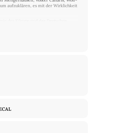
n Mengerhausen, Volker Canaris, Wolf-
um aufzuklären, es mit der Wirklichkeit
mie der Künste und der Deutschen
ende Zeit in den Blick und stellen es im
ECAL