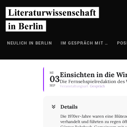
Zum
Inhalt
springen
NEULICH IN BERLIN
IM GESPRÄCH MIT …
POS
Einsichten in die Wi
MI
03
Die Fernsehspielredaktion de
SEP
Veranstaltungsart
Gespräch
Details
Die 1970er-Jahre waren eine Blütez
verhandelt und führten zu regen öf