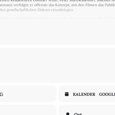
inen Redakteuren Gunther Witte, Peter Märthesheimer, Joachim vo
emann verfolgte er offensiv das Konzept, mit den Filmen das Publik
den gesellschaftlichen Diskurs einzubringen.
nehmen in ihrem Buch, erschienen in der gemeinsam von der Akade
ernsehen. Geschichte. Ästhetik" (edition text+kritik), diese aufreg
, Torsten Musial
NG
KALENDER
GOOGL
Ort