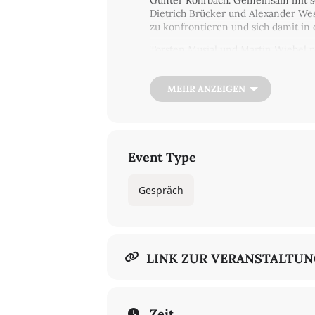
Günter Rohrbach. Gemeinsam mit se
Dietrich Brücker und Alexander Wes
zu konfrontieren und sich damit in 
Torsten Musial und Martin Wiebel 
Kinemathek herausgegebenen Reihe „F
Gespräch mit Günter Rohrbach vor.
MEHR ANZEIGEN
Mit Günter Rohrbach, Martin Wiebel
In deutscher Sprache
€ 9/5
Event Type
Tickets nur an der Abendkasse
Gespräch
LINK ZUR VERANSTALTU
Zeit