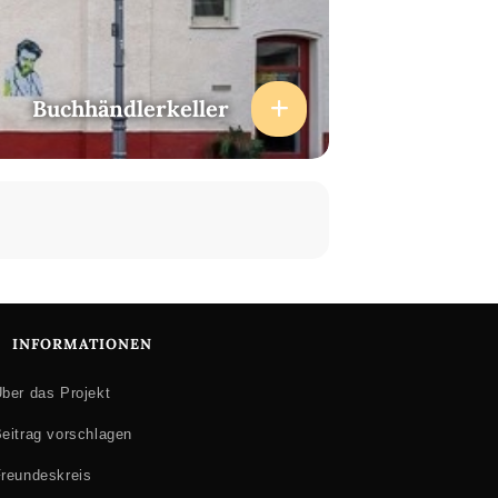
Buchhändlerkeller
INFORMATIONEN
ber das Projekt
eitrag vorschlagen
reundeskreis