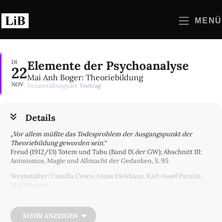
Zum
Inhalt
MENÜ
springen
Elemente der Psychoanalyse
DI
22
Mai Anh Boger: Theoriebildung
NOV
Veranstaltungsart
Vortrag
Details
„Vor allem müßte das Todesproblem der Ausgangspunkt der
Theoriebildung geworden sein.“
Freud (1912/13) Totem und Tabu (Band IX der GW); Abschnitt III:
Animismus, Magie und Allmacht der Gedanken, S. 95
Veranstalter: Camilla Croce, Jonas Diekhans, Karl-Josef Pazzini,
Mai Wegener
Hybrid Format
Anmeldungen bitte an Maria Hintermeier: maria@hintermeier.biz.
MEHR ANZEIGEN
Ausgehend von Zitaten aus Schriften von Freud und Lacan möchte