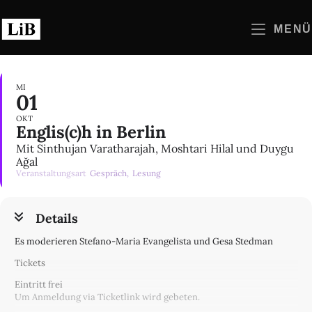
Zum
Inhalt
MENÜ
springen
MI
01
OKT
Englis(c)h in Berlin
Mit Sinthujan Varatharajah, Moshtari Hilal und Duygu
Ağal
Veranstaltungsart
Gespräch,
Lesung
Details
Es moderieren Stefano-Maria Evangelista und Gesa Stedman
Tickets
Eintritt frei
Um Anmeldung via Ticketlink wird gebeten.