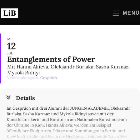
Zum
Inhalt
MENÜ
springen
MI
12
JUL
Entanglements of Power
Mit Hanna Aliieva, Oleksandr Burlaka, Sasha Kurmaz,
Mykola Ridnyi
Veranstaltungsart
Gespräch
Details
Im Gespräch mit drei Alumni der JUNGEN AKADEMIE, Oleksandr
Burlaka, Sasha Kurmaz und Mykola Ridnyi sowie mit der
Kunsthistorikerin und Kuratorin am Nationalen Kunstmuseum
der Ukraine in Kiew, Hanna Aliieva, werden am Beispiel
öffentlicher Skulpturen, Plätze und Sammlungen in Berlin und
Kiew historische und bis in die Gegenwart reichende Narrative