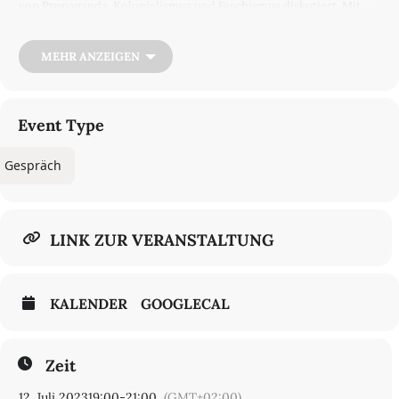
von Propaganda, Kolonialismus und Faschismus diskutiert. Mit
künstlerischen Interventionen sowie neueren Forschungen zur
NS-Kunstpolitik in der Ukraine widmet sich die Veranstaltung den
komplexen Machtverstrickungen und ihren Symbolen.
MEHR ANZEIGEN
In Kooperation mit dem Berliner Förderprogramm für
Künstlerische Forschung und mit der freundlichen Unterstützung
des Ukrainischen Instituts Berlin
Event Type
Moderation: Bettina Klein
Gespräch
In englischer Sprache
€ 6/4
Ticket kaufen
LINK ZUR VERANSTALTUNG
KALENDER
GOOGLECAL
Zeit
12. Juli 2023
19:00
-
21:00
(GMT+02:00)