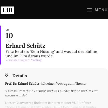
Zum
Inhalt
MENÜ
springen
MI
10
JUN
Erhard Schütz
Fritz Reuters 'Kein Hüsung' und was auf der Bühne
und im Film daraus wurde
Veranstaltungsart
Vortrag
Details
Prof. Dr. Erhard Schütz
hält einen Vortrag zum Thema:
"Fritz Reuters 'Kein Hüsung' und was auf der Bühne und im Film
daraus wurde".
Dieser Gastvortrag findet im Rahmen meiner VL "Einfluss:
Thomas Mann liest Fritz Reuter, Daniel Kehlmann liest Günter