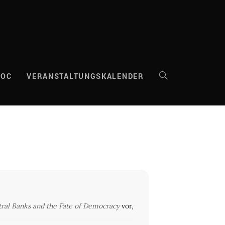
DOC
VERANSTALTUNGSKALENDER
WEBSITE-
SUCHE
UMSCHALTEN
tral Banks and the Fate of Democracy
vor,