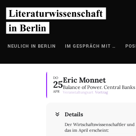
Zum
Inhalt
springen
NEULICH IN BERLIN
IM GESPRÄCH MIT …
POS
Eric Monnet
DO
25
Balance of Power. Central Banks
APR
Veranstaltungsart
Vortrag
Details
Der Wirtschaftswissenschaftler und
das im April erscheint: