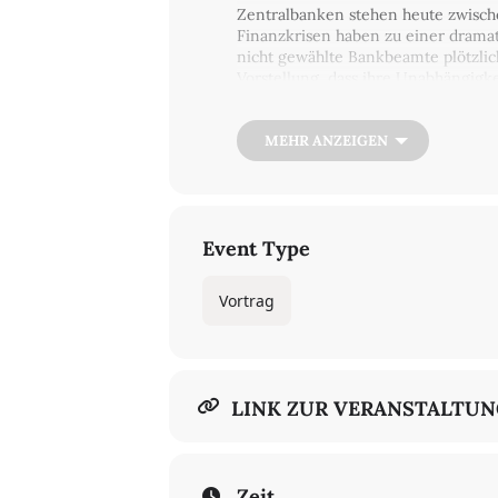
Zentralbanken stehen heute zwisch
Finanzkrisen haben zu einer drama
nicht gewählte Bankbeamte plötzlic
Vorstellung, dass ihre Unabhängigk
Krisen anhalten und das Ausmaß der
geworden.
MEHR ANZEIGEN
In
Balance of Power
zeichnet Éric M
Supermächten moderner Gesellschaf
wir die politische Natur der heuti
und Gesellschaften schaffen. Monne
in den Dienst größerer und demokra
Event Type
Tatsache, dass die Arbeit der Feder
Plädoyer dafür, wie sich die Zentr
Vortrag
Der Vortrag in französischer und 
für Wirtschaftsforschung (DIW). Der
Wirtschaftswissenschaften beschäfti
Anmeldung
LINK ZUR VERANSTALTU
Zeit