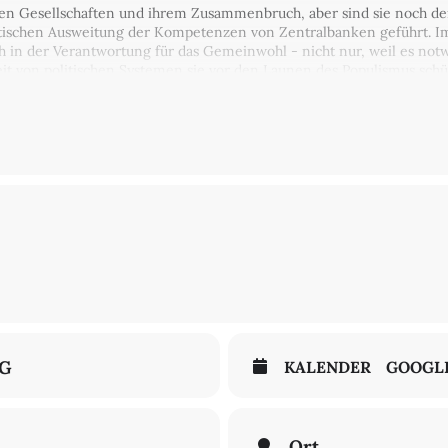
en Gesellschaften und ihrem Zusammenbruch, aber sind sie noch de
tischen Ausweitung der Kompetenzen von Zentralbanken geführt. Im
h in der Verantwortung für das Gemeinwohl - nicht nur, weil es not
eit von politischen Systemen sie vor den Launen des Populismus schü
 geldpolitischen Interventionen als Reaktion darauf zunimmt, sind
onnet den Aufstieg der Zentralbanken zu nominell unabhängigen, a
ten nach. Diese Entwicklung, so argumentiert Monnet, ist weder u
gen Zentralbanken anerkennen, können wir Systeme der Verantwortlic
t zeigt, dass diese Bemühungen nicht nur vor ungerechtfertigter M
tischer Ziele stellen werden. Angesichts der sich abzeichnenden e
al Reserve und der Europäischen Zentralbank wichtiger denn je ist, b
albanken in diesem Jahrhundert entwickeln können - und müssen.
deutscher Sprache mit Simultanübersetzung wird kommentiert von
Dr
 Jahresvortrag ist Teil einer neuen
Veranstaltungsreihe
am Centre Mar
gt.
NG
KALENDER
GOOGL
Ort