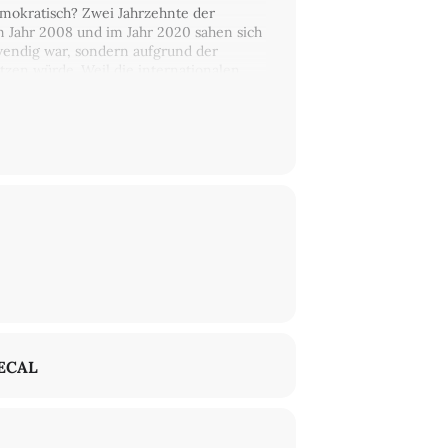
mokratisch? Zwei Jahrzehnte der
 Jahr 2008 und im Jahr 2020 sahen sich
wendig war, sondern aufgrund der
tzen würde. Weil die internationalen
 diese Banker immer mächtiger
ber unvermeidlich politischen
nvermeidlich noch unaufhaltsam. Indem
hkeit für ihre Interaktionen mit Staaten
acht schützen, sondern die Banken auch
xistenziellen Herausforderungen und der
ietet
Balance of Power
ein pointiertes
. Josefin Meyer
vom Deutschen Institut
c Bloch, die sich mit Themen der
ECAL