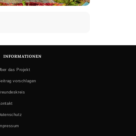
UNG
INFORMATIONEN
 dramaturgisch zusammengearbeitet und
rung an sein Bühnenschaffen eine
ber das Projekt
Dramaturgin Jutta Ferbers [beide live
eitrag vorschlagen
reundeskreis
ontakt
atenschutz
Impressum