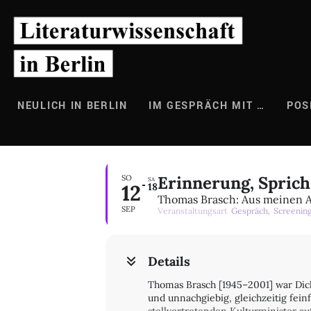
Zum
Inhalt
springen
NEULICH IN BERLIN
IM GESPRÄCH MIT …
POS
Erinnerung, Sprich
SO
SA
12
18
Thomas Brasch: Aus meinen 
SEP
Veranstaltungsart
Gespräch,
Screenin
Details
Thomas Brasch [1945–2001] war Dich
und unnachgiebig, gleichzeitig fein