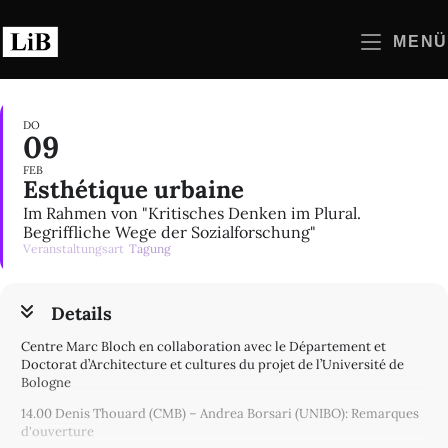
Zum
Inhalt
MENÜ
springen
DO
09
FEB
Esthétique urbaine
Im Rahmen von "Kritisches Denken im Plural.
Begriffliche Wege der Sozialforschung"
Veranstaltungsart
Tagung
Details
Centre Marc Bloch en collaboration avec le Département et
Doctorat d’Architecture et cultures du projet de l’Université de
Bologne
14.00 Denis Thouard (CMB) – Andrea Borsari (UNIBO): Remarques
d'ouverture