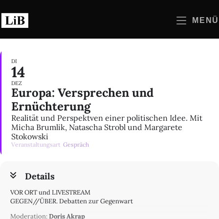
Zum
Inhalt
MENÜ
springen
DI
14
DEZ
Europa: Versprechen und
Ernüchterung
Realität und Perspektven einer politischen Idee. Mit
Micha Brumlik, Natascha Strobl und Margarete
Stokowski
Veranstaltungsart
Gespräch
Details
VOR ORT und LIVESTREAM
GEGEN//ÜBER. Debatten zur Gegenwart
Moderation:
Doris Akrap