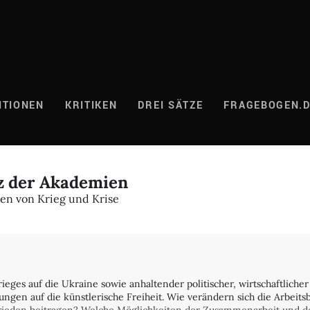
ITIONEN
KRITIKEN
DREI SÄTZE
FRAGEBOGEN.
nz der Akademien
ten von Krieg und Krise
rieges auf die Ukraine sowie anhaltender politischer, wirtschaftliche
kungen auf die künstlerische Freiheit. Wie verändern sich die Arbe