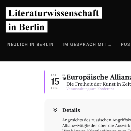
Zum
Inhalt
springen
NEULICH IN BERLIN
IM GESPRÄCH MIT …
POS
Europäische Allia
DO
FR
15
16
Die Freiheit der Kunst in Zei
DEZ
Veranstaltungsart
Konferenz
Details
Angesichts des russischen Angriffsk
Allianz-Mitglieder über die Auswir