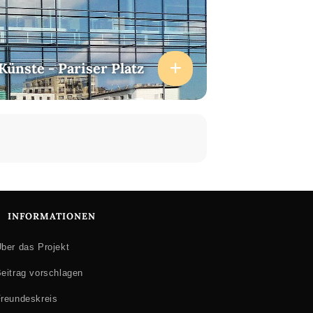
ünste - Pariser Platz
 Schiphorst
, Komponistin, Interpretin,
ste
INFORMATIONEN
ber das Projekt
eitrag vorschlagen
reundeskreis