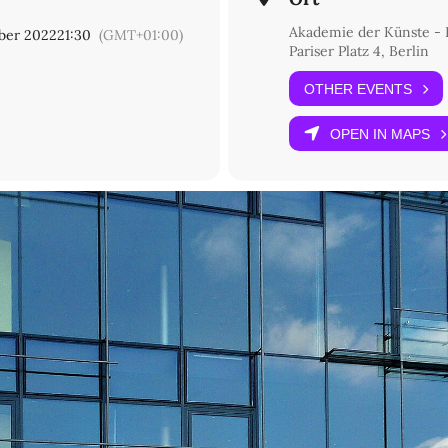
Akademie der Künste - P
ber 2022
21:30
(GMT+01:00)
idis
und
AoA Impro Group
Pariser Platz 4, Berlin
OTHER EVENTS
kademie der Künste
entrale für politische Bildung
OPEN IN MAPS
und Mitglied Akademie der Künste
n Repression und Widerstand
in, Co-Regisseurin
Mariupolis 2
iversität für Sozial- und Geisteswissenschaften, Warszawa
, Villa Decius, Kraków
idis
und
AoA Impro Group
kademie der Künste