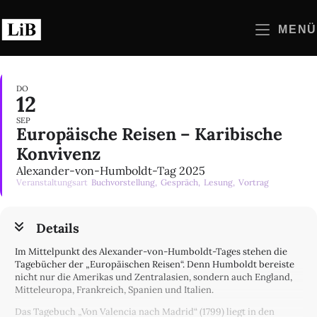
Zum
Inhalt
MENÜ
springen
DO
12
SEP
Europäische Reisen – Karibische
Konvivenz
Alexander-von-Humboldt-Tag 2025
Veranstaltungsart
Buchvorstellung,
Gespräch,
Lesung,
Vortrag
Details
Im Mittelpunkt des Alexander-von-Humboldt-Tages stehen die
Tagebücher der „Europäischen Reisen“. Denn Humboldt bereiste
nicht nur die Amerikas und Zentralasien, sondern auch England,
Mitteleuropa, Frankreich, Spanien und Italien.
Das Tagebuch „Von Valencia nach Madrid“ (1799) liegt in den