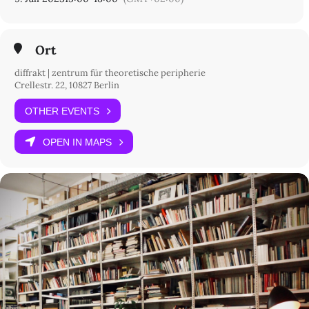
Ort
diffrakt | zentrum für theoretische peripherie
Crellestr. 22, 10827 Berlin
OTHER EVENTS
OPEN IN MAPS