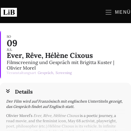
Zum
Inhalt
MENÜ
springen
SO
09
JUL
Ever, Rêve, Hélène Cixous
Filmscreening und Gespräch mit Brigitta Kuster |
Olivier Morel
Veranstaltungsart
Gespräch,
Screening
Details
Der Film wird auf Französisch mit englischen Untertiteln gezeigt,
das Gespräch findet auf Englisch statt.
Olivier Morel’s
Ever, Rêve, Hélène Cixous
is a poetic journey, a
road movie, and the feminist icon, May 68 activist, playwright,
poet, philosopher (etc.) Hélène Cixous is its vehicle. In infinite