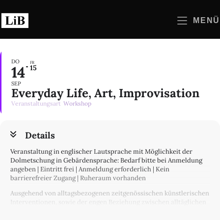
Zum
Inhalt
MENÜ
springen
DO
FR
14
15
SEP
Everyday Life, Art, Improvisation
Veranstaltungsart
Workshop
Details
Veranstaltung in englischer Lautsprache mit Möglichkeit der
Dolmetschung in Gebärdensprache: Bedarf bitte bei Anmeldung
angeben | Eintritt frei | Anmeldung erforderlich | Kein
barrierefreier Zugang | Ruheraum vorhanden
Ausgehend von alltagsbezogenen zeitgenössischen künstlerischen
Interventionen, sowie der engen Beziehung zwischen alltäglichen
ästhetischen Praktiken („Everyday aesthetics“) und Kunstwerken
im „traditionellen“ Sinne, zielt der Workshop darauf ab, die