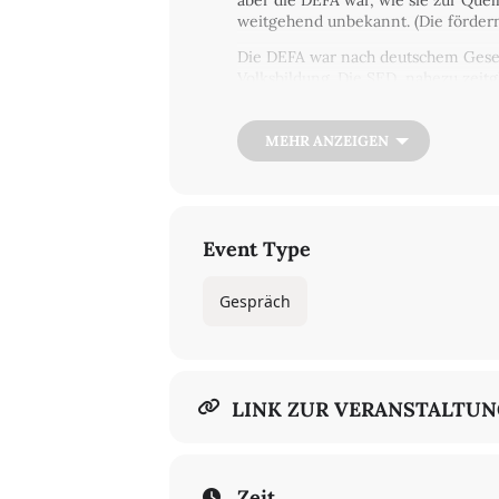
aber die DEFA war, wie sie zur Quel
weitgehend unbekannt. (Die fördernd
Die DEFA war nach deutschem Gesell
Volksbildung. Die SED, nahezu zeit
Befehlsgeber aus: Die Umformung de
und die Vertreibung von sechs der w
ihnen soll an dem Abend anlässlich
MEHR ANZEIGEN
Film-Einführung:
DEFA: Wurzeln
(P
Gespräch und Diskussion mit
Dr. G
Eckert
(Vorstand DEFA-Stiftung)
Event Type
Eine Kooperationsveranstaltung vo
Gespräch
Kosten: 2 €
LINK ZUR VERANSTALTU
Zeit