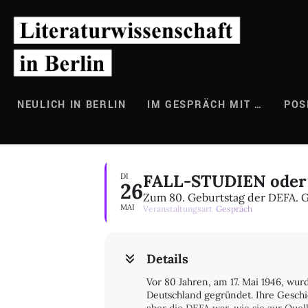
Zum
Inhalt
springen
NEULICH IN BERLIN
IM GESPRÄCH MIT …
POS
FALL-STUDIEN oder D
DI
26
Zum 80. Geburtstag der DEFA. G
MAI
Veranstaltungsart
Gespräch
Details
Vor 80 Jahren, am 17. Mai 1946, wu
Deutschland gegründet. Ihre Geschi