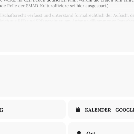
le wurde für den neuen deutschen Film, warum die ersten fünf Jahre al
e Rolle der SMAD-Kulturoffiziere sei hier ausgespart.)
schaftsrecht verfasst und unterstand formalrechtlich der Aufsicht 
gleich aus KPD und SPD vereinigt, am Anfang willkommener Ratgeber
r SED in eine „Partei neuen Typus“ hatte die Unterstellung der DE
ichtigsten Leute aus dem DEFA-Vorstand: zwei Vorstandsvorsitzende,
 des 80. Geburtstags der DEFA die Rede sein.
remiere: 21. Mai 1986)
ünter Jordan
(Filmregisseur und Autor),
Dr. Matthias Oehme
(Herau
n Helle Panke mit der
DEFA-Stiftung
.
NG
KALENDER
GOOGL
Ort