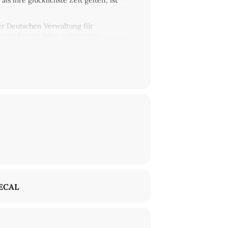
s ihre glücklichste Zeit gelten, ist
der Deutschen Verwaltung für
, wuchs vier Jahre später zum
FA A.G. unter das SED-Votum zur Folge
 drei Vorständler, eine Direktorin. Von
sgeber und Verleger) und
Stefanie
ECAL