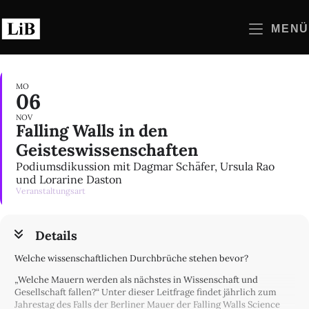
Zum
Inhalt
MENÜ
springen
MO
06
NOV
Falling Walls in den
Geisteswissenschaften
Podiumsdikussion mit Dagmar Schäfer, Ursula Rao
und Lorarine Daston
Veranstaltungsart
Details
Welche wissenschaftlichen Durchbrüche stehen bevor?
„Welche Mauern werden als nächstes in Wissenschaft und
Gesellschaft fallen?“ Unter dieser Leitfrage findet jährlich zum
Jahrestag des Falls der Berliner Mauer der Falling Walls Science