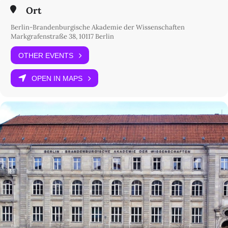
ganz herzlich zu dieser besonderen Geburtstagsfeier willkommen!
Ort
Christoph Markschies
Berlin-Brandenburgische Akademie der Wissenschaften
Präsident der Akademie
Markgrafenstraße 38, 10117 Berlin
Anmeldung
OTHER EVENTS
OPEN IN MAPS