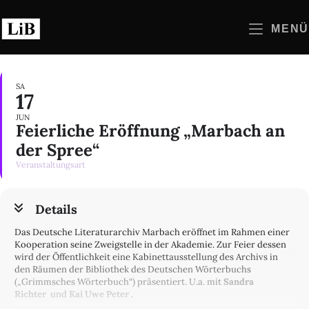
Zum
Inhalt
MENÜ
springen
SA
17
JUN
Feierliche Eröffnung „Marbach an
der Spree“
Veranstaltungsart
Details
Das Deutsche Literaturarchiv Marbach eröffnet im Rahmen einer
Kooperation seine Zweigstelle in der Akademie. Zur Feier dessen
wird der Öffentlichkeit eine Kabinettausstellung des Archivs in
den Räumen der Bibliothek des Deutschen Wörterbuchs
(„Grimmsches Wörterbuch“) präsentiert. U.a. mit
Sandra
Richter
und
Kai Uwe Peter
.