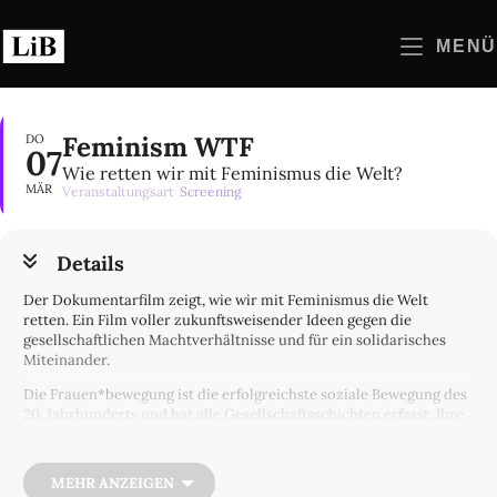
Zum
Inhalt
MENÜ
springen
Feminism WTF
DO
07
Wie retten wir mit Feminismus die Welt?
MÄR
Veranstaltungsart
Screening
Details
Der Dokumentarfilm zeigt, wie wir mit Feminismus die Welt
retten. Ein Film voller zukunftsweisender Ideen gegen die
gesellschaftlichen Machtverhältnisse und für ein solidarisches
Miteinander.
Die Frauen*bewegung ist die erfolgreichste soziale Bewegung des
20. Jahrhunderts und hat alle Gesellschaftsschichten erfasst. Ihre
Errungenschaften haben nicht nur bessere Lebensbedingungen
für Frauen* erkämpft, sondern unsere Lebensweisen und unsere
Ideen von Zusammenleben radikal verändert. Und obwohl
MEHR ANZEIGEN
feministische Debatten wie #metoo in der Mitte der Gesellschaft