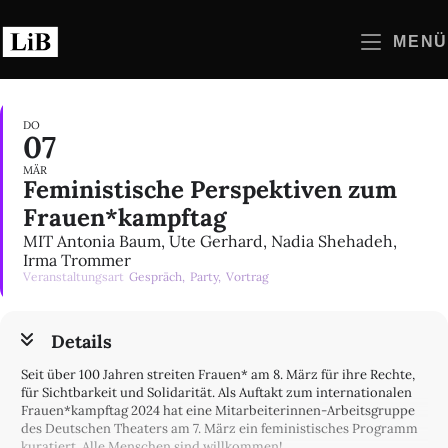
Zum
Inhalt
MENÜ
springen
DO
07
MÄR
Feministische Perspektiven zum
Frauen*kampftag
MIT Antonia Baum, Ute Gerhard, Nadia Shehadeh,
Irma Trommer
Veranstaltungsart
Gespräch,
Party,
Vortrag
Details
Seit über 100 Jahren streiten Frauen* am 8. März für ihre Rechte,
für Sichtbarkeit und Solidarität. Als Auftakt zum internationalen
Frauen*kampftag 2024 hat eine Mitarbeiterinnen-Arbeitsgruppe
des Deutschen Theaters am 7. März ein feministisches Programm
kuratiert. Alle Menschen sind willkommen!