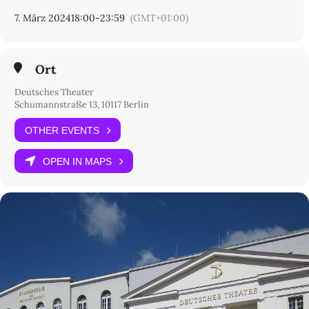
Vortrag von Nadia Shehadeh (Rangfoyer)
7. März 2024
18:00
-
23:59
(GMT+01:00)
22 Uhr: Party (Bar)
Ort
Deutsches Theater
Schumannstraße 13, 10117 Berlin
OTHER EVENTS
OPEN IN MAPS