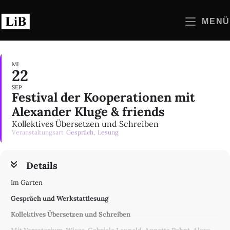
Zum
Inhalt
MENÜ
springen
MI
22
SEP
Festival der Kooperationen mit
Alexander Kluge & friends
Kollektives Übersetzen und Schreiben
Veranstaltungsart
Gespräch,
Lesung
Details
Im Garten
Gespräch und Werkstattlesung
Kollektives Übersetzen und Schreiben