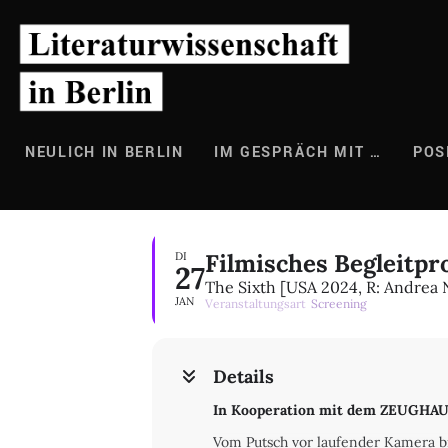
Zum
Inhalt
springen
NEULICH IN BERLIN
IM GESPRÄCH MIT …
POS
Filmisches Begleitp
DI
27
The Sixth [USA 2024, R: Andrea N
JAN
Veranstaltungsart
Screening
Details
In Kooperation mit dem ZEUGHAU
Vom Putsch vor laufender Kamera bi