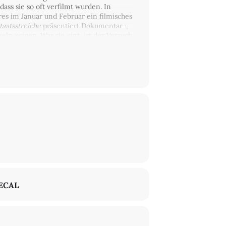
ass sie so oft verfilmt wurden. In
s im Januar und Februar ein filmisches
taatsstreiche
präsentiert Dokumentar-,
ln zeigen. Was sie eint, ist der Versuch,
ulturellen Machtverschiebungen zu
traditionellen Männlichkeitsbildern zu
ts der Politik verwoben? Welche Spuren
lick auf Staatsstreiche eröffnen? Und
g, der das demokratische
 Präsident vom Kongress formal bestätigt
en Donald Trump zu einem Protestzug,
, der von vielen als versuchter
, die an jenem Tag zugegen und von der
es Kongresses sowie drei Mitglieder der
himmersive und umso beklemmendere
ECAL
e Kim Lane Scheppele in ihrer Mosse
arismus.
The Sixth
zeigt eindrücklich, wie
glich es deshalb geboten ist, sie zu