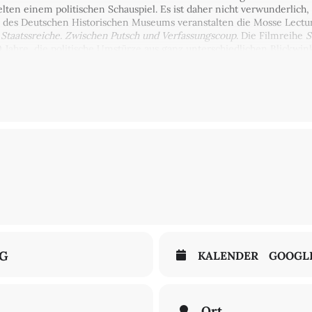
en einem politischen Schauspiel. Es ist daher nicht verwunderlich, d
des Deutschen Historischen Museums veranstalten die Mosse Lecture
e
Staatssreiche. Zwischen Putsch und Verfassungscoup
. Die Filmreihe
S
 Jahre, die politische Umstürze aus ganz unterschiedlichen Blickwinke
omplexe Verflechtungsgeschichten zu erzählen und dabei nach den k
 Was haben Staatsstreiche mit dem Erstarken von Autoritarismus und 
gesellschaftlichen Entwicklungen sowie mit Einzelschicksalen jensei
n sie erinnert? Welche neuen Perspektiven kann ein postkolonialer B
aupt filmisch erzählen?
sträger*innen Andrea Nix Fine und Sean Fine widmet sich jenem Ta
schütterte: Am 6. Januar 2021, als die Wahl von Joe Biden als neuer
hänger*innen des abgewählten, aber noch amtierenden US-Präsident
as Kapitol gipfelte – ein beispielloser Angriff auf die US-Demokratie
ählt werden die Geschehnisse zum einen von sechs Augenzeug*innen
aren: ein Fotograf, ein Kongressabgeordneter, eine Mitarbeiterin d
basiert
The Sixth
auf originalen Videoaufnahmen, die für eine hoc
NG
KALENDER
GOOGL
inzwischen fünf Jahre zurückliegt, ist
The Sixth
aktueller denn je. Wi
rlegt, befinden sich die USA unter Trump auf dem Weg zum Autorit
 Schutzwälle der Demokratie ins Wanken geraten können und wie drin
Ort