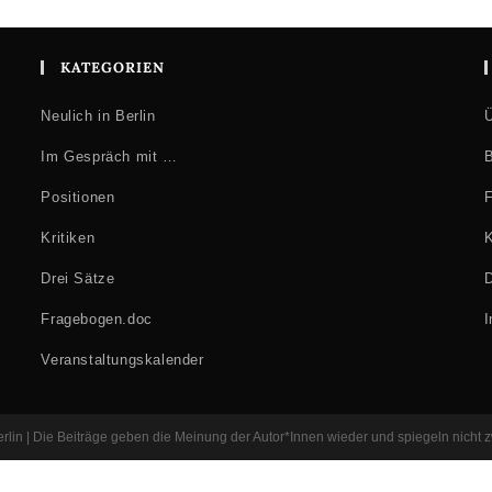
KATEGORIEN
Neulich in Berlin
Ü
Im Gespräch mit …
B
Positionen
F
Kritiken
K
Drei Sätze
D
Fragebogen.doc
Veranstaltungskalender
Berlin | Die Beiträge geben die Meinung der Autor*Innen wieder und spiegeln nicht