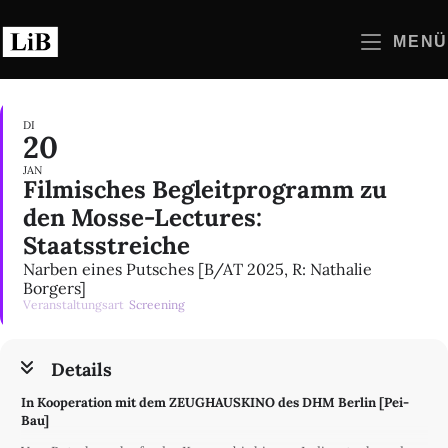
Zum
Inhalt
MENÜ
springen
DI
20
JAN
Filmisches Begleitprogramm zu
den Mosse-Lectures:
Staatsstreiche
Narben eines Putsches [B/AT 2025, R: Nathalie
Borgers]
Veranstaltungsart
Screening
Details
In Kooperation mit dem ZEUGHAUSKINO des DHM Berlin [Pei-
Bau]