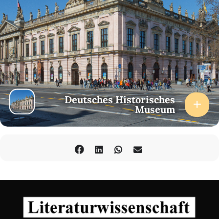
Theodor Hemprich
studiert Geschichtswissenschaften an der
Humboldt-Universität zu Berlin und arbeitet für die Mosse
Lectures. 2013/14 hat er ein Jahr als Austauschschüler in Istanbul
verbracht.
Deutsches Historisches
Museum