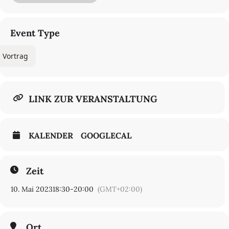
Repräsentation und Realität
An drei Terminen konfrontiert die begleitende Gesprächsreihe zur
Event Type
Ausstellung die Repräsentation der Auftragsfotografie mit dem
Blick auf die Realität.
Vortrag
LINK ZUR VERANSTALTUNG
KALENDER
GOOGLECAL
Zeit
10. Mai 2023
18:30
-
20:00
(GMT+02:00)
Ort