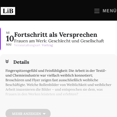
Zum
Inhalt
MENÜ
springen
Fortschritt als Versprechen
MI
10
Frauen am Werk: Geschlecht und Gesellschaft
MAI
Veranstaltungsart
Vortrag
Details
Fingerspitzengefühl und Feinfühligkeit: Die Arbeit in der Textil-
und Chemieindustrie war vielfach weiblich konnotiert;
Broschüren und Flyer zeigen fast ausschließlich weibliche
Beschäftigte. Welche Rollenbilder von Weiblichkeit und weiblicher
Arbeit inszenieren die Bilder – und entsprechen sie dem, was
Frauen in den Werken leisteten und erlebten?
Kurzvorträge und Gespräch mit Dr. Monika Mattes und Henrike
Voigtländer
MEHR ANZEIGEN
Anmeldung