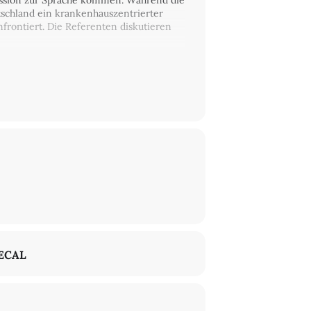
kussion zur Sprache kommen. Während die
utschland ein krankenhauszentrierter
frontiert. Die Referenten diskutieren
 Utschakowski, Kirsten Maria Düsberg
ECAL