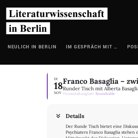
Zum
Inhalt
springen
NEULICH IN BERLIN
IM GESPRÄCH MIT …
POS
Franco Basaglia – z
DI
18
Runder Tisch mit Alberta Basagli
NOV
Veranstaltungsart
Roundtable
Details
Der Runde Tisch bietet eine Diskus
Psychiaters Franco Basaglia stehen