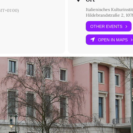
Italienisches Kulturinsti
MT+01:00)
Hildebrandstraße 2, 107
OTHER EVENTS
GmbH /FAW.
OPEN IN MAPS
utare e.V. Schirmherrschaft
A Livraria-MondoLibro