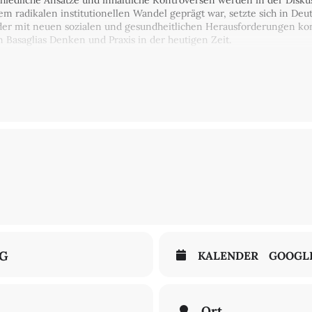
chiedliche Ansätze und inhaltliche Kontroversen werden in der Dis
nem radikalen institutionellen Wandel geprägt war, setzte sich in De
der mit neuen sozialen und gesundheitlichen Herausforderungen kon
n Basaglias Denken und Praxis in der heutigen Zeit.
Pierangelo Di Vittorio, Thomas Becker, Gudrun Weissenbron, Jörg
brite:
https://franco-basaglia.eventbrite.it
multanübersetzung
NG
KALENDER
GOOGL
Ort