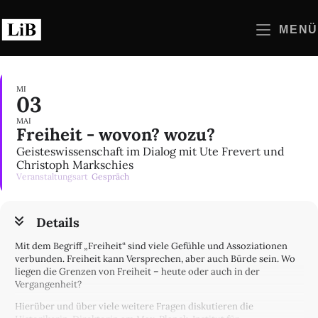
Zum
Inhalt
MENÜ
springen
MI
03
MAI
Freiheit - wovon? wozu?
Geisteswissenschaft im Dialog mit Ute Frevert und
Christoph Markschies
Veranstaltungsart
Gespräch
Details
Mit dem Begriff „Freiheit“ sind viele Gefühle und Assoziationen
verbunden. Freiheit kann Versprechen, aber auch Bürde sein. Wo
liegen die Grenzen von Freiheit – heute oder auch in der
Vergangenheit?
Hierüber und über viele weitere Fragen diskutieren die