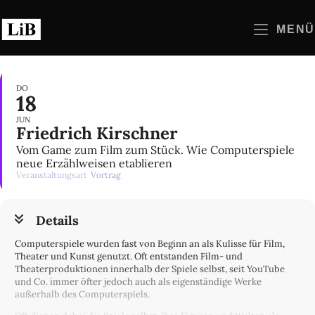
Zum
Inhalt
MENÜ
springen
DO
18
JUN
Friedrich Kirschner
Vom Game zum Film zum Stück. Wie Computerspiele
neue Erzählweisen etablieren
Veranstaltungsart
Vortrag
Details
Computerspiele wurden fast von Beginn an als Kulisse für Film,
Theater und Kunst genutzt. Oft entstanden Film- und
Theaterproduktionen innerhalb der Spiele selbst, seit YouTube
und Co. immer öfter jedoch auch als eigenständige Werke
außerhalb des Computerspiels.