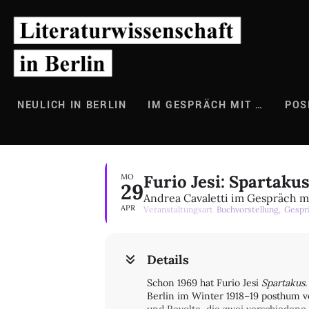
Zum
Inhalt
springen
NEULICH IN BERLIN
IM GESPRÄCH MIT …
POS
Furio Jesi: Spartaku
MO
29
Andrea Cavaletti im Gespräch m
APR
Veranstaltungsart
Buchvorstellung,
Gespr
Details
Schon 1969 hat Furio Jesi
Spartakus
Berlin im Winter 1918–19 posthum v