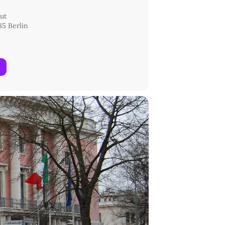
tut
85 Berlin
i Boringhieri
ri, herausgegeben von Andrea Cavalletti,