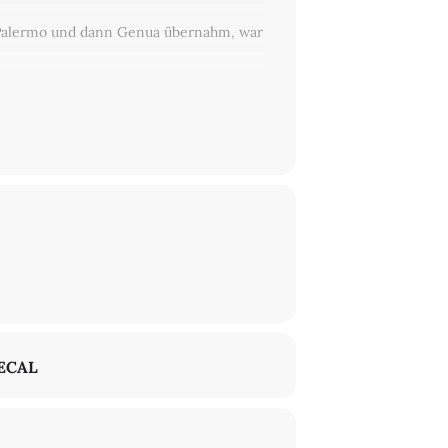
ät Palermo und dann Genua übernahm, war
t der Autor von
Class
(Seagull Books,
 von Furio Jesi.
ECAL
tut für Philosophie der Freien
ftstheorie, Feminismus und politischer