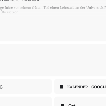
eitlichkeiten darstellten.
wenige Jahre vor seinem frühen Tod einen Lehrstuhl an der Universit
 Übersetzer.
drea Cavaletti, präsentiert Jesi zum ersten Mal in Deutschland
er mittelalterlichen Philosophie an der Universität von Verona. Er is
entity
(Fordham University Press, 2022) und Herausgeber von Werken
NG
KALENDER
GOOGL
r*in für Theoretische Philosophie mit Schwerpunkt Ästhetik am Insti
lehrt an den Schnittpunkten zwischen Ästhetik, kritischer Gesellscha
Ort