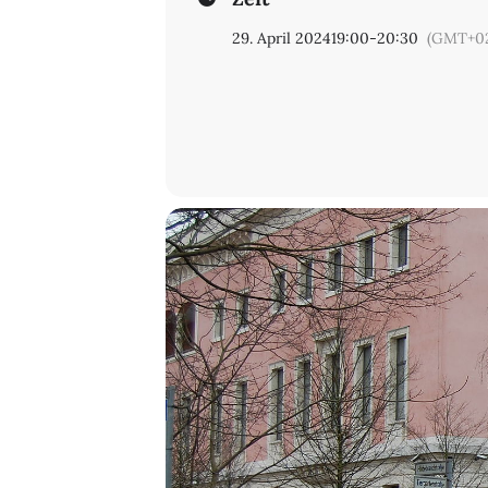
Anmeldung erforderlich über Event
29. April 2024
19:00
-
20:30
(GMT+02
Auf Italienisch und Deutsch mit Si
In Zusammenarbeit mit dem Italienz
Furio Jesi,
Spartakus. Symbologie de
August Verlag 2024
Orig.: Furio Jesi,
Spartakus. Simbolog