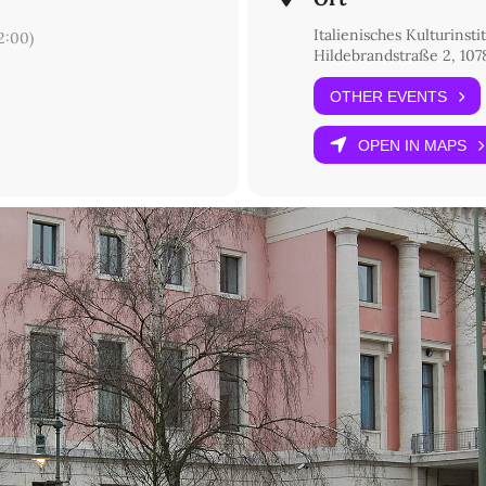
brite:
https://furio-jesi.eventbrite.it
Italienisches Kulturinsti
:00)
multanübersetzung
Hildebrandstraße 2, 107
entrum der Freien Universität Berlin, dem August Verlag und Bollat
OTHER EVENTS
r Revolte
, aus dem Italienischen von Frank Engster und Cinzia Rivie
OPEN IN MAPS
ia della rivolta
, a cura di Andrea Cavalletti, Bollati Boringhieri 2000