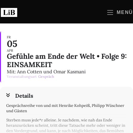
Zum
Inhalt
MENÜ
springen
FR
05
APR
Gefühle am Ende der Welt • Folge 9:
EINSAMKEIT
Mit: Ann Cotten und Omar Kasmani
Veranstaltungsart
Gespräch
Details
Gesprächsreihe von und mit Henrike Kohpeiß, Philipp Wüschner
und Gästen
Sterben muss jede*r alleine. Je nachdem, wie nah das Ende
heranzurücken scheint, tritt diese Tatsache mehr oder weniger in
den Vordergrund, und kann, je nach Möglichkeiten, das Bemühen