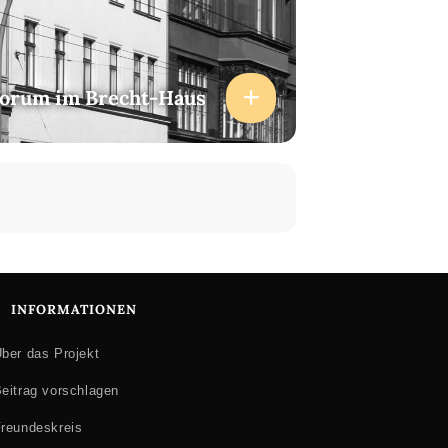
forum im Brecht-Haus
INFORMATIONEN
ber das Projekt
eitrag vorschlagen
reundeskreis