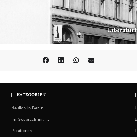
Literatur
KATEGORIEN
Neulich in Berlin
Ü
Im Gespräch mit …
B
Positionen
F