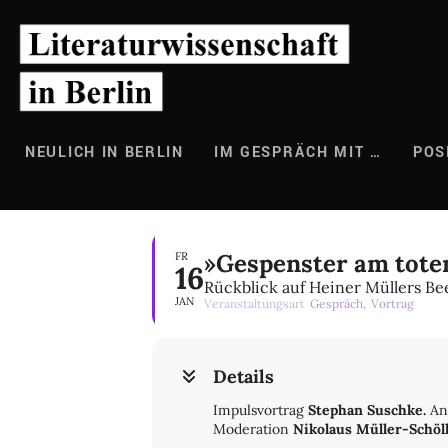
Zum
Inhalt
springen
NEULICH IN BERLIN
IM GESPRÄCH MIT …
POS
»Gespenster am tot
FR
16
Rückblick auf Heiner Müllers Be
JAN
Veranstaltungsart
Gespräch,
Vortrag
Details
Impulsvortrag
Stephan Suschke.
An
Moderation
Nikolaus Müller-Schöl