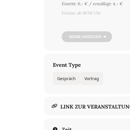
Eintritt: 6,- € / ermäßigt: 4,- €
Einlass: ab 18:30 Uhr
Ticket:
Eintrittskarten
Am 30. Dezember 1995 starb Heiner M
MEHR ANZEIGEN
und Berliner Ensemble veranstalte
und West. Am Vormittag des 16. Jan
und einem musikalischen Beitrag Da
Theater zum Dorotheenstädtischen F
Gedicht Gottfried Benns. Am Abend f
Event Type
Geschehen rund um Heiner Müllers
werden. Woher rührte die Dynamik,
Atmosphäre des Geschehens aus? Was
Gespräch
Vortrag
LINK ZUR VERANSTALTU
Zeit