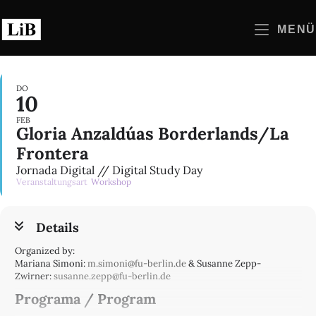
Zum
Inhalt
MENÜ
springen
DO
10
FEB
Gloria Anzaldúas Borderlands/La
Frontera
Jornada Digital // Digital Study Day
Veranstaltungsart
Workshop
Details
Organized by:
Mariana Simoni:
m.simoni@fu-berlin.de
& Susanne Zepp-
Zwirner:
susanne.zepp@fu-berlin.de
Programa / Program