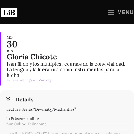
Zum
Inhalt
MENÜ
springen
MO
30
JUN
Gloria Chicote
Ivan Illich y los múltiples recursos de la convivialidad.
La lengua y la literatura como instrumentos para la
lucha
Veranstaltungsart
Vortrag
Details
Lecture Series “Diversity/Medialities”
In Präsenz, online
Zur Online-Teilnahme
Iván Illich (1926–2002) fue un pensador polifacético y polémico,