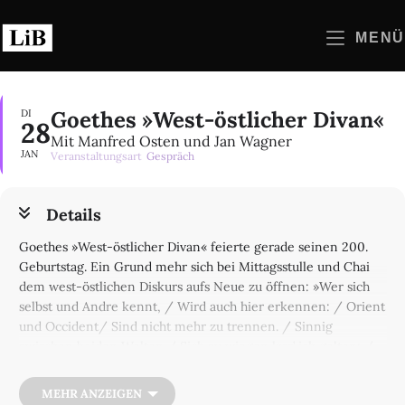
Zum
Inhalt
MENÜ
springen
Goethes »West-östlicher Divan«
DI
28
Mit Manfred Osten und Jan Wagner
JAN
Veranstaltungsart
Gespräch
Details
Goethes »West-östlicher Divan« feierte gerade seinen 200.
Geburtstag. Ein Grund mehr sich bei Mittagsstulle und Chai
dem west-östlichen Diskurs aufs Neue zu öffnen: »Wer sich
selbst und Andre kennt, / Wird auch hier erkennen: / Orient
und Occident/ Sind nicht mehr zu trennen. / Sinnig
zwischen beiden Welten / Sich zu wiegen lass’ ich gelten; /
Also zwischen Ost und Westen / Sich bewegen, sei’s zum
Besten!« Über seine Bedeutung sowie neue Zugänge zum
MEHR ANZEIGEN