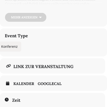
Grammatik und Politik können unübersetzbar sein und es
flüchtenden und geflüchteten Menschen erschweren, ihre
Geschichten, Erfahrungen und Bedürfnisse in die Begriffe einer
‚Zielsprache‘ zu fassen.Flüchtende befinden sich somit schnell in
MEHR ANZEIGEN
Grauzonen nicht nur der Sprache, sondern auch der
Rechtsförmigkeit, Identität oder gar Existenz. Doch gerade dort
können neue Sprechweisen und Erzählungen entstehen. Unsere
Tagung untersucht diese Grauzonen. Die Veranstaltung findet
Event Type
dreisprachig (Deutsch – Englisch – Französisch) statt. Auf dem
Programm stehen neben Vorträgen aus Literatur-, und
Konferenz
Kulturwissenschaften
auch literarische, poetische und
translatorische Interventionen von Tomer Gardi, Uljana Wolf, Olga
Radetzkaja und dem Übersetzerkollektiv Versatorium.
Zum Programm
LINK ZUR VERANSTALTUNG
KALENDER
GOOGLECAL
Zeit