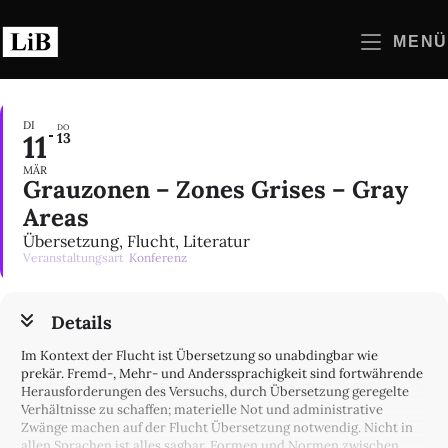
Zum
Inhalt
MENÜ
springen
DI
DO
11
13
MÄR
Grauzonen – Zones Grises – Gray
Areas
Übersetzung, Flucht, Literatur
Veranstaltungsart
Konferenz
Details
Im Kontext der Flucht ist Übersetzung so unabdingbar wie
prekär. Fremd-, Mehr- und Anderssprachigkeit sind fortwährende
Herausforderungen des Versuchs, durch Übersetzung geregelte
Verhältnisse zu schaffen; materielle Not und administrative
Zwänge machen auf der Flucht Übersetzung notwendig. Nicht in
allen Sprachen ist alles sagbar. Formen und Normen zwischen