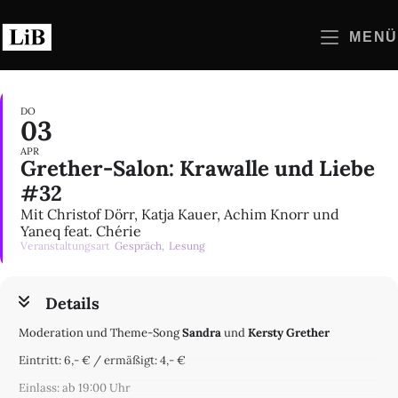
Zum
Inhalt
MENÜ
springen
DO
03
APR
Grether-Salon: Krawalle und Liebe
#32
Mit Christof Dörr, Katja Kauer, Achim Knorr und
Yaneq feat. Chérie
Veranstaltungsart
Gespräch,
Lesung
Details
Moderation und Theme-Song
Sandra
und
Kersty Grether
Eintritt: 6,- € / ermäßigt: 4,- €
Einlass: ab 19:00 Uhr