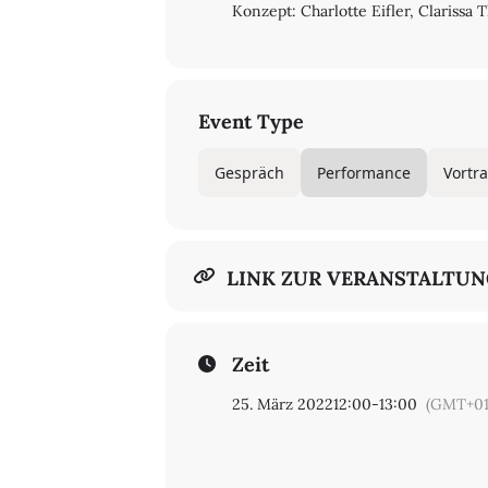
Konzept: Charlotte Eifler, Clarissa
Event Type
Gespräch
Performance
Vortr
LINK ZUR VERANSTALTU
Zeit
25. März 2022
12:00
-
13:00
(GMT+01