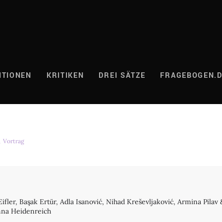
ITIONEN
KRITIKEN
DREI SÄTZE
FRAGEBOGEN.
,
Vortrag
ifler, Başak Ertür, Adla Isanović, Nihad Kreševljaković, Armina Pila
nna Heidenreich