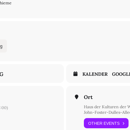
 Thieme
ag
NG
KALENDER
GOOGL
Ort
Haus der Kulturen der 
:00)
John-Foster-Dulles-Allee
OTHER EVENTS