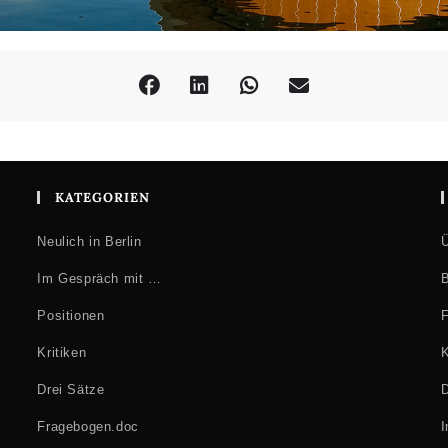
KATEGORIEN
Neulich in Berlin
Ü
Im Gespräch mit …
B
Positionen
F
Kritiken
K
Drei Sätze
D
Fragebogen.doc