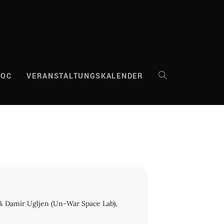
DOC
VERANSTALTUNGSKALENDER
WEBSITE-
SUCHE
UMSCHALTEN
v & Damir Ugljen (Un-War Space Lab),