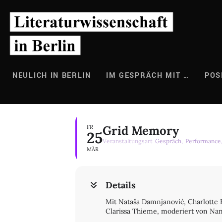
Zum
Inhalt
springen
NEULICH IN BERLIN
IM GESPRÄCH MIT …
POS
Grid Memory
FR
25
Veranstaltungsart
Gespräch,
Performance
MÄR
Details
Mit Nataša Damnjanović, Charlotte E
Clarissa Thieme, moderiert von Na