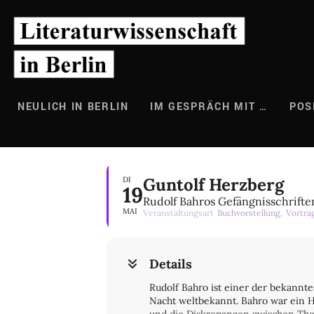
Zum
Inhalt
springen
NEULICH IN BERLIN
IM GESPRÄCH MIT …
POS
Guntolf Herzberg
DI
19
Rudolf Bahros Gefängnisschrifte
MAI
Veranstaltungsart
Buchvorstellung,
Vortra
Details
Rudolf Bahro ist einer der bekannt
Nacht weltbekannt. Bahro war ein H