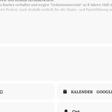
rie und Realität herausarbeitete.
s Buches verhaftet und wegen "Geheimnisverrats" zu 8 Jahren Haft i
eit Protest. Auch deshalb entließ ihn die Staats- und Parteiführung 
Bahro heimlich Texte, in denen er seine bisherigen politischen (le
us orientierten Weg ein.
efährte Guntolf Herzberg hat diese
Texte nun veröffentlicht
und komm
 Inhalt der Gefängnisschriften schildern.
NG
KALENDER
GOOGL
Ort