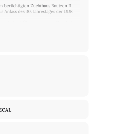
m berüchtigten Zuchthaus Bautzen II
aus Anlass des 30. Jahrestages der DDR
ninistischen) Überzeugungen überdachte.
entiert. In der Veranstaltung wird er
ECAL