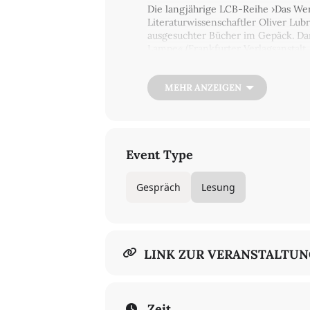
Die langjährige LCB-Reihe ›Das Wer
Literaturwissenschaftler Oliver Lub
ausgesuchter Bücher im Gepäck. Dar
Lampe« (Frankfurter Verlagsanstalt
von bizarren Geschichten, die wie 
ist ein übermütiges Dazwischen von
Urquell der Poesie«, »Briefe nicht 
MEHR ANZEIGEN
Tickets online bestellen
8 € / 5 €.
Auch an der Abendkasse.
Event Type
Gespräch
Lesung
LINK ZUR VERANSTALTU
Zeit