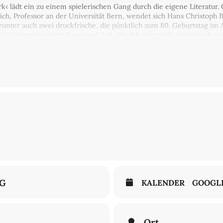
k‹ lädt ein zu einem spielerischen Gang durch die eigene Literatu
rich, Professor an der Universität Bern, wendet sich Hans Christoph
unter auch zwei druckfrische, die pünktlich zum 80. Geburtstag im A
, 2024) vereinnahmt Raum und Zeit, überblendet viele miteinander
eine Fliege um die Lampe, um ein geheimes Zentrum kreisen. »Vom B
 Erzählung und Essay, von Literarhistorie und persönlichem Narrativ
über die Liebe« oder »Bagatellen zum Massaker« und »Von Pol zu Pol«
NG
KALENDER
GOOGL
Ort