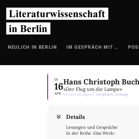
Zum
Inhalt
springen
NEULICH IN BERLIN
IM GESPRÄCH MIT …
POS
Hans Christoph Buch,
DI
16
»Der Flug um die Lampe«
APR
Veranstaltungsart
Gespräch,
Lesung
Details
Lesungen und Gespräche
In der Reihe ›Das Werk‹