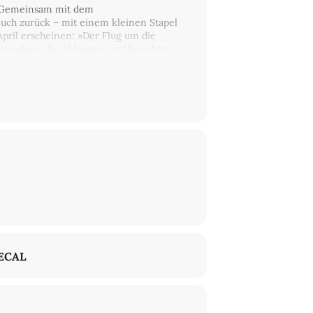
r. Gemeinsam mit dem
 Buch zurück – mit einem kleinen Stapel
pril erscheinen: »Der Flug um die
 verwobene Erzählungen und berichtet
ärenkult zum Stalinkult« (Arco, 2024)
 – mit Zwischentiteln wie »Reisen zum
.
ECAL