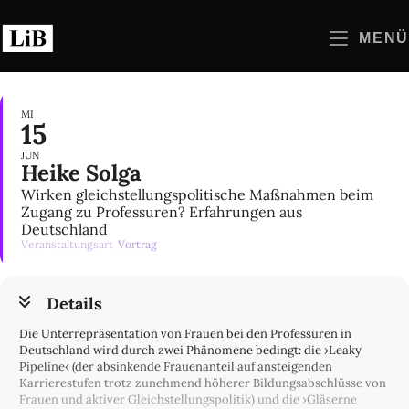
Zum
Inhalt
MENÜ
springen
MI
15
JUN
Heike Solga
Wirken gleichstellungspolitische Maßnahmen beim
Zugang zu Professuren? Erfahrungen aus
Deutschland
Veranstaltungsart
Vortrag
Details
Die Unterrepräsentation von Frauen bei den Professuren in
Deutschland wird durch zwei Phänomene bedingt: die ›Leaky
Pipeline‹ (der absinkende Frauenanteil auf ansteigenden
Karrierestufen trotz zunehmend höherer Bildungsabschlüsse von
Frauen und aktiver Gleichstellungspolitik) und die ›Gläserne