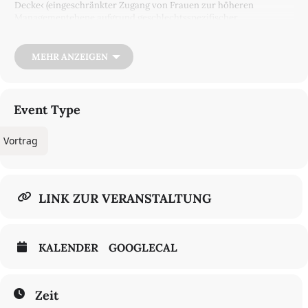
Decke‹ (eingeschränkter Zugang von Frauen zur höheren
Managementebene aufgrund geschlechtsspezifischer
Diskriminierung, intransparenter Informationslage und der häufig
rein männlichen Zusammensetzung von Leitungsgremien). In dem
Vortrag werden Ergebnisse aus zwei Studien vorgestellt, die sich
MEHR ANZEIGEN
auf die Gläserne Decke konzentrieren. Damit werden Einsichten
zu folgenden Fragen gewonnen: (1) 40% Frauen in Gremien: Bringt
das was? (2) Was ist besser: Standardisierung (vergleichbare
Leistungen) oder positive Diskriminierung (Vorzug von Frauen bei
Event Type
gleichen Leistungen)? (3) Woran liegt es tatsächlich, dass Frauen
bei Professuren unterrepräsentiert sind?
Vortrag
Heike Solga
ist Professorin für Soziologie mit Schwerpunkt Arbeit,
Arbeitsmarkt und Beschäftigung an der Freien Universität Berlin
und Direktorin der Abteilung »Ausbildung und Arbeitsmarkt« am
Wissenschaftszentrum für Sozialforschung Berlin (WZB).
LINK ZUR VERANSTALTUNG
KALENDER
GOOGLECAL
Zeit