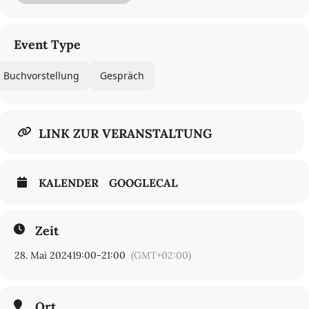
Lebensgefühl verabschiedet, das unsere Gesellschaft über
Jahrzehnte geprägt hat.
Beginn: 19 Uhr
Event Type
Moderation: Felix Palent
Eintritt: 10€ / Studenten 4€
Buchvorstellung
Gespräch
LINK ZUR VERANSTALTUNG
KALENDER
GOOGLECAL
Zeit
28. Mai 2024
19:00
-
21:00
(GMT+02:00)
Ort