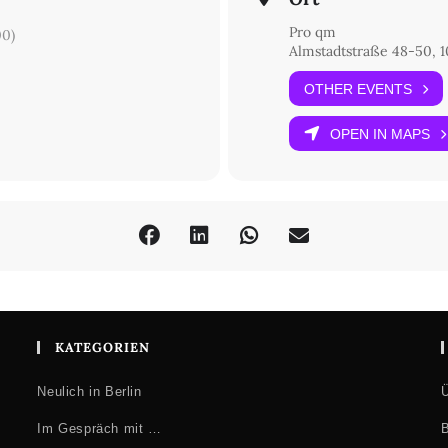
Pro qm
0)
Almstadtstraße 48-50, 1
OTHER EVENTS
OPEN IN MAPS
KATEGORIEN
Neulich in Berlin
Ü
Im Gespräch mit …
B