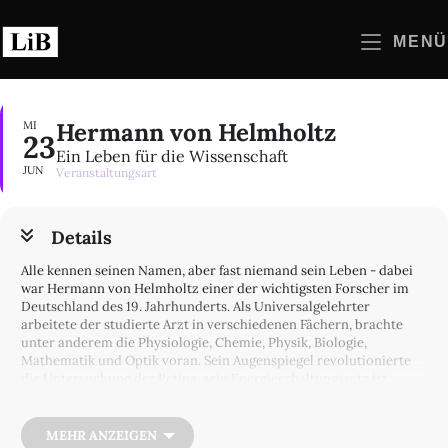
Zum
Inhalt
MENÜ
springen
Hermann von Helmholtz
MI
23
Ein Leben für die Wissenschaft
JUN
Veranstaltungsart
Details
Alle kennen seinen Namen, aber fast niemand sein Leben - dabei
war Hermann von Helmholtz einer der wichtigsten Forscher im
Deutschland des 19. Jahrhunderts. Als Universalgelehrter
arbeitete der studierte Arzt in verschiedenen Fächern, brachte
unter anderem die Physiologie, Chemie, Physik, Biologie,
Mathematik und Optik voran. Sein Augenspiegel revolutionierte
die Untersuchung der Retina, sein Energieerhaltungssatz ist
grundlegend für die moderne Physik. Wer war dieser Mann, der
mit den größten Wissenschaftlern und Politikern seiner Zeit
befreundet war?
MEHR ANZEIGEN