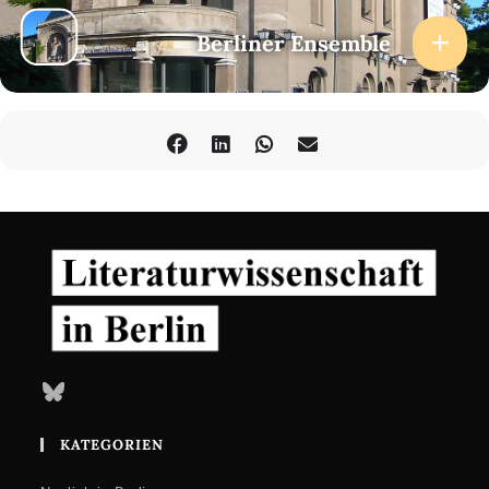
1894).
www.helmholtz.de
Mit: Sophie Krauß, Nora Quest, Merle Wasmuth
Berliner Ensemble
Regie: Leonie Rebentisch
Bluesky
KATEGORIEN