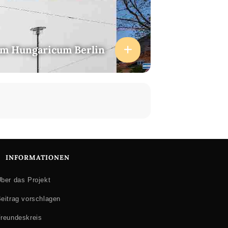
um Hungaricum Berlin
INFORMATIONEN
ber das Projekt
eitrag vorschlagen
reundeskreis