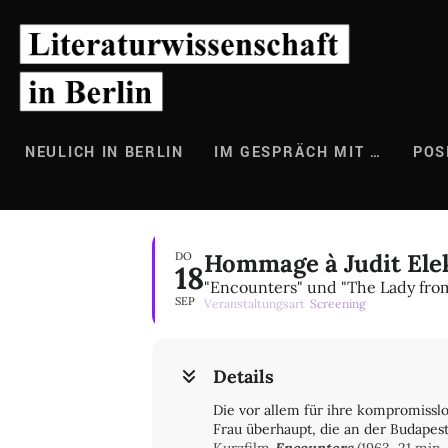
Zum
Inhalt
springen
NEULICH IN BERLIN
IM GESPRÄCH MIT …
POS
Hommage à Judit Ele
DO
18
"Encounters" und "The Lady fro
SEP
Veranstaltungsart
Screening
Details
Die vor allem für ihre kompromissl
Frau überhaupt, die an der Budapes