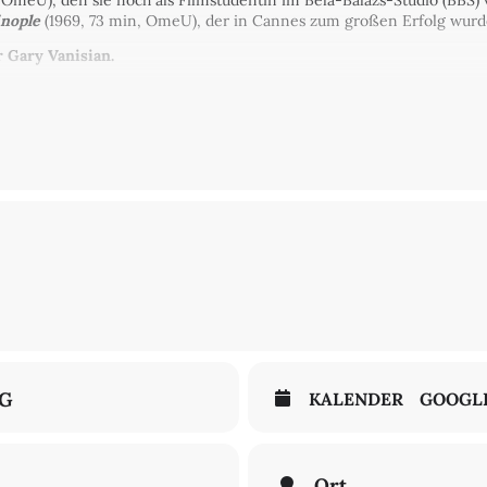
 OmeU), den sie noch als Filmstudentin im Béla-Balázs-Studio (BBS) v
inople
(1969, 73 min, OmeU), der in Cannes zum großen Erfolg wurd
 Gary Vanisian.
prache mit englischen Untertiteln.
Arsenal on Location
und wird in Zusammenarbeit mit dem Kino Ars
k-Werkschau im September sind neben dem Abendprogramm am CH
Kino Krokodil zu sehen.
NG
KALENDER
GOOGL
Ort