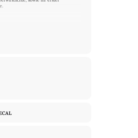
erwirklichte, sowie ihr erster
e.
enal, dem
Filmkollektiv Frankfurt
sowie
B zahlreiche Filme im
Kino des DFF
in
ECAL