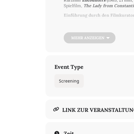
Kurzfilm
Encounters
(1963, 21 min,
Spielfilm,
The Lady from Constant
Einführung durch den Filmkurator
Screening in ungarischer Originals
Der Eintritt ist frei.
MEHR ANZEIGEN
Die Vorführung ist Teil des Projekts
dem
Kino Krokodil
verwirklicht.
Im Rahmen der umfangreichen Ele
Frankfurt am Main und im Berliner 
Event Type
Screening
LINK ZUR VERANSTALTU
Zeit