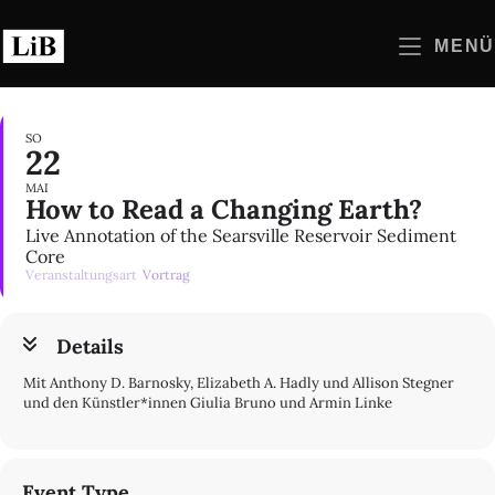
Zum
Inhalt
MENÜ
springen
SO
22
MAI
How to Read a Changing Earth?
Live Annotation of the Searsville Reservoir Sediment
Core
Veranstaltungsart
Vortrag
Details
Mit Anthony D. Barnosky, Elizabeth A. Hadly und Allison Stegner
und den Künstler*innen Giulia Bruno und Armin Linke
Event Type