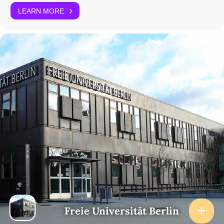
Uhr
zu Kiel)
LEARN MORE
Il graphic novel nell'insegnamento dell'italiano
16:10
Marco Benini (Scuola di italiano Modavio)
Uhr
Il fumetto in classe. Idee e suggerimenti pratici per
insegnare l'italiano con i fumetti
16:40
Diskussion
Uhr
17:00
Pause
Uhr
17:15
Prof. Dr. Daniela Caspari (Freie Universität Berlin)
Uhr
Einführung in den Praxis-Workshop
17:30
Juliane Seidel und Maria Giovanna Tassinari (Freie
Uhr
Universität Berlin)
Praxis-Workshop - Il fumetto nella classe d'italiano
18:30
Zusammenfassung
Freie Universität Berlin
Uhr