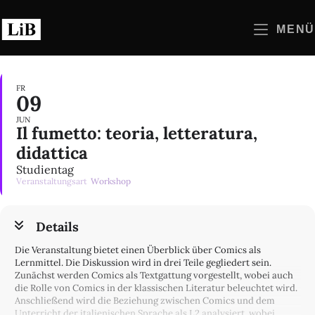
Zum
Inhalt
MENÜ
springen
FR
09
JUN
Il fumetto: teoria, letteratura,
didattica
Studientag
Veranstaltungsart
Workshop
Details
Die Veranstaltung bietet einen Überblick über Comics als
Lernmittel. Die Diskussion wird in drei Teile gegliedert sein.
Zunächst werden Comics als Textgattung vorgestellt, wobei auch
die Rolle von Comics in der klassischen Literatur beleuchtet wird.
Anschließend wird die Beziehung zwischen Comics und dem
Unterricht der italienischen Sprache als L2 analysiert, wobei